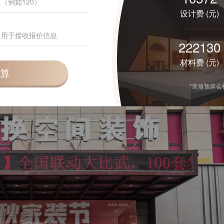
设计费 (元)
214178
道隐蔽工程， 每一根管线都铺得规范，每一个接头都
材料费 (元)
算
巡检丨我们一直在路上
！
*装修预算