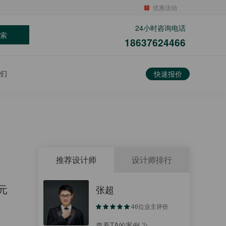
优惠活动
24小时咨询电话
索
18637624466
们
快速报价
推荐设计师
设计师排行
元
张超
46位业主评价
查看TA的案例