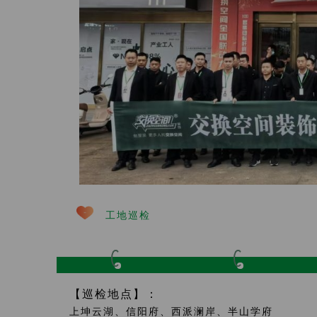
工地巡检
【巡检地点】：
上坤云湖、信阳府、西派澜岸、半山学府