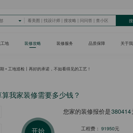
搜
部
观工地
装修攻略
装修服务
品质保障
关于我
4期 • 工地巡检丨再好的承诺，不如看得见的工艺！
算算我家装修需要多少钱？
您家的装修报价是
353400
工程费：
88829
元
开始