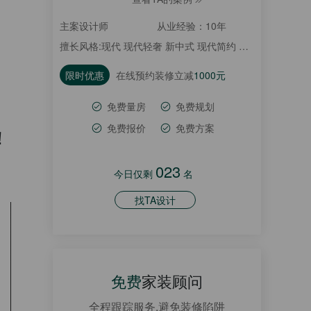
主案设计师
从业经验：10年
擅长风格:现代 现代轻奢 新中式 现代简约 美式
限时优惠
在线预约装修立减
1000元
免费量房
免费规划
免费报价
免费方案
！
023
今日仅剩
名
找TA设计
免费
家装顾问
全程跟踪服务,避免装修陷阱