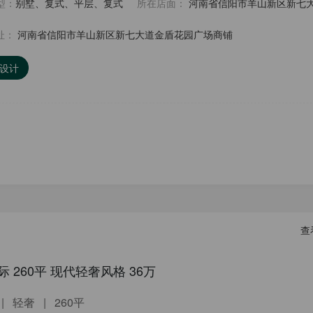
型：
别墅、复式、平层、复式
所在店面：
河南省信阳市羊山新区新七
址：
河南省信阳市羊山新区新七大道金盾花园广场商铺
A设计
查
 260平 现代轻奢风格 36万
|
轻奢
|
260平