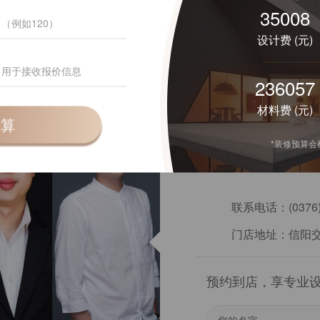
48123
设计费 (元)
179001
材料费 (元)
信阳交换空
计算
*装修预算
设计案例：20 套
联系电话：
(0376
门店地址：
信阳交
预约到店，享专业