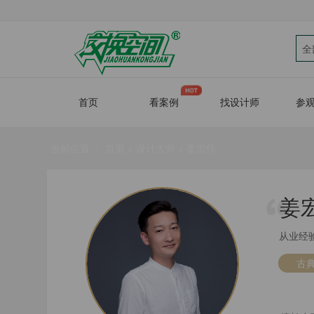
全
首页
看案例
找设计师
参
当前位置 ：
首页
>
设计大师
>
姜宏伟
姜
从业经
古