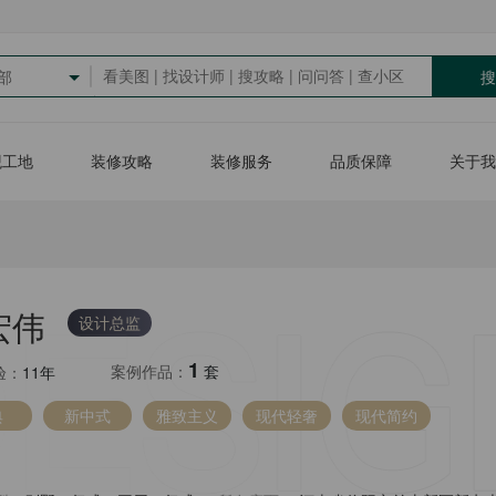
搜
部
观工地
装修攻略
装修服务
品质保障
关于我
宏伟
设计总监
1
案例作品：
套
验：
11年
典
新中式
雅致主义
现代轻奢
现代简约