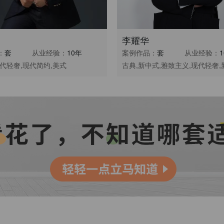
李耀华
：
套
从业经验：
10年
案例作品：
套
从业经验：
代轻奢,现代简约,美式