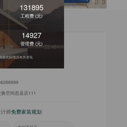
127102
工程费 (元)
12204
管理费 (元)
间息县店
会根据实际情况有所变化
|
装修工地：5
)6266999
换空间息县店111
设计师
免费家装规划