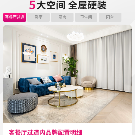
客餐厅过道
卧室
厨房
卫生间
阳台