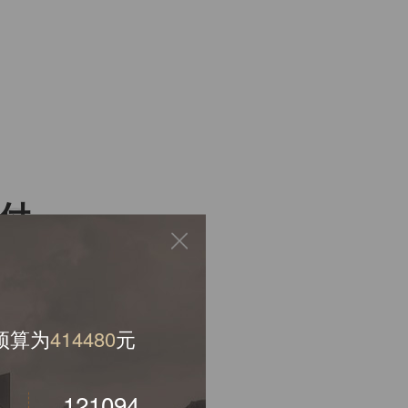
S
付
预算为
360447
元
108100