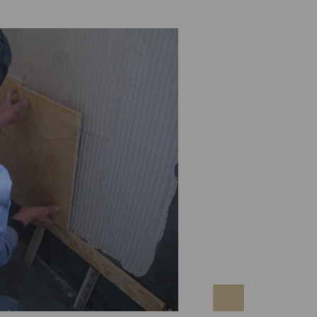
防水验收
防水层应从地面延伸
要求应符合国家现行
GB50327的规范，
具等出水口位置）、
最小厚度不应小于规
漏刷、沙眼、通孔等