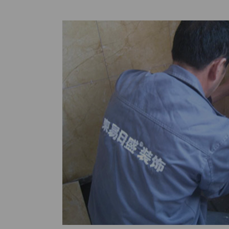
度和深度符
和缺损；墙
整齐；阴阳