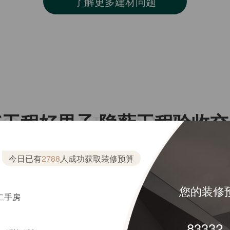
了解更多建材问题
CONCEALED WORK
好工程好里子 隐蔽工程验收交
让您由内到外都放心
今日已有
2788
人成功获取装修预算
您的装修
二手房
61137