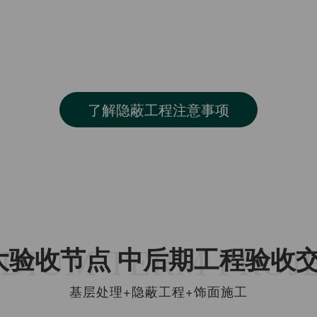
位于龙骨上，板边
了解隐蔽工程注意事项
DIUM TERM PROJ
大验收节点 中后期工程验收
基层处理+隐蔽工程+饰面施工