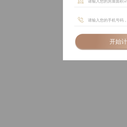
吊顶附件
膨胀螺栓顶板固定牢固、垂直； 吊杆定位准
间距符合要求。
开始
龙骨铺设
主龙骨平行距墙≤200mm，悬臂≤ 300mm
检修口， 边框加强措施。
龙骨防火
局部造型木龙骨必须涂刷2遍防火涂料,涂抹
龙骨固定
边骨膨胀螺栓固定，间距≤600mm， 无断
间距400mm 副龙骨间双铆钉固定。
吊顶转角
吊顶转角处设置整板（‘L’角）。