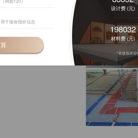
设计费 (元)
确，通直，
167228
材料费 (元)
计算
*装修预算
；预留设备安装或
均匀不透底。
开或虚接；覆面龙骨