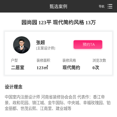
甄选案例
导航
园尚园 123平 现代简约风格 13万
张超
[主案设计师]
户型
装修面积
装修风格
浏览次数
二居室
123㎡
现代简约
0
次
设计理念
中国室内注册设计师 河南省装修协会会员 代表作：香江帝
景、政和花园、锦江城、金牛国际、中央城、幸福玫瑰园、铂
金丽都、世茂云熙、江南里、建业城等